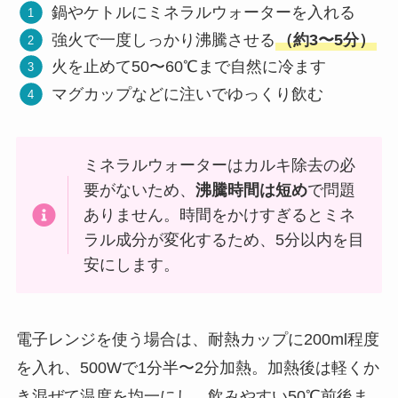
鍋やケトルにミネラルウォーターを入れる
強火で一度しっかり沸騰させる
（約3〜5分）
火を止めて50〜60℃まで自然に冷ます
マグカップなどに注いでゆっくり飲む
ミネラルウォーターはカルキ除去の必
要がないため、
沸騰時間は短め
で問題
ありません。時間をかけすぎるとミネ
ラル成分が変化するため、5分以内を目
安にします。
電子レンジを使う場合は、耐熱カップに200ml程度
を入れ、500Wで1分半〜2分加熱。加熱後は軽くか
き混ぜて温度を均一にし、飲みやすい50℃前後ま