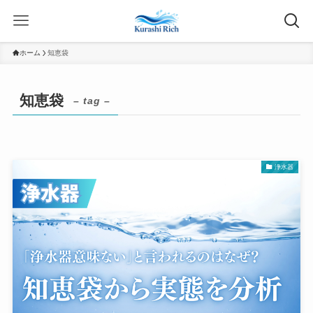
ホーム
知恵袋
知恵袋
– tag –
浄水器